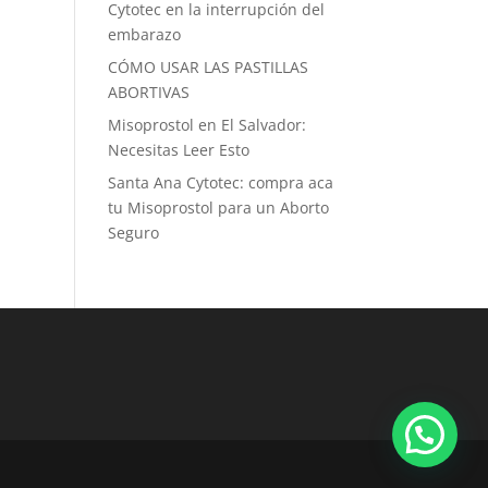
Cytotec en la interrupción del
embarazo
CÓMO USAR LAS PASTILLAS
ABORTIVAS
Misoprostol en El Salvador:
Necesitas Leer Esto
Santa Ana Cytotec: compra aca
tu Misoprostol para un Aborto
Seguro