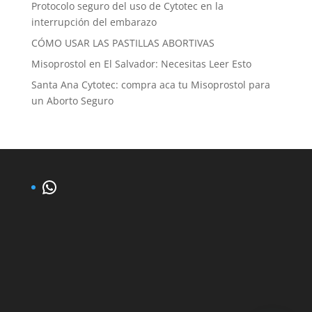
Protocolo seguro del uso de Cytotec en la
interrupción del embarazo
CÓMO USAR LAS PASTILLAS ABORTIVAS
Misoprostol en El Salvador: Necesitas Leer Esto
Santa Ana Cytotec: compra aca tu Misoprostol para
un Aborto Seguro
WhatsApp