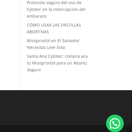
Protocolo seguro del uso de
Cytotec en la interrupción del
embarazo
CÓMO USAR LAS PASTILLAS
ABORTIVAS
Misoprostol en El Salvador:
Necesitas Leer Esto
Santa Ana Cytotec: compra aca
tu Misoprostol para un Aborto
Seguro