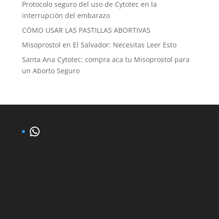
Protocolo seguro del uso de Cytotec en la
interrupción del embarazo
CÓMO USAR LAS PASTILLAS ABORTIVAS
Misoprostol en El Salvador: Necesitas Leer Esto
Santa Ana Cytotec: compra aca tu Misoprostol para
un Aborto Seguro
WhatsApp