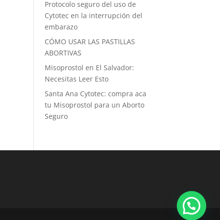
Protocolo seguro del uso de
Cytotec en la interrupción del
embarazo
CÓMO USAR LAS PASTILLAS
ABORTIVAS
Misoprostol en El Salvador:
Necesitas Leer Esto
Santa Ana Cytotec: compra aca
tu Misoprostol para un Aborto
Seguro