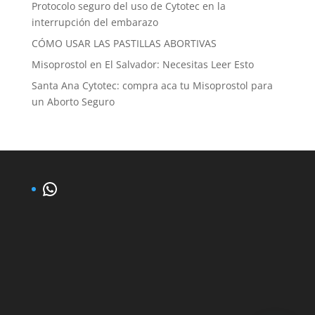
Protocolo seguro del uso de Cytotec en la
interrupción del embarazo
CÓMO USAR LAS PASTILLAS ABORTIVAS
Misoprostol en El Salvador: Necesitas Leer Esto
Santa Ana Cytotec: compra aca tu Misoprostol para
un Aborto Seguro
WhatsApp