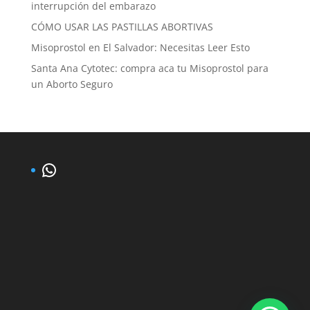
interrupción del embarazo
CÓMO USAR LAS PASTILLAS ABORTIVAS
Misoprostol en El Salvador: Necesitas Leer Esto
Santa Ana Cytotec: compra aca tu Misoprostol para
un Aborto Seguro
WhatsApp