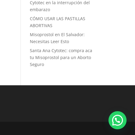
Cytotec en la interrupción del
embarazo
CÓMO USAR LAS PASTILLAS
ABORTIVAS
Misoprostol en El Salvador:
Necesitas Leer Esto
Santa Ana Cytotec: compra aca
tu Misoprostol para un Aborto
Seguro