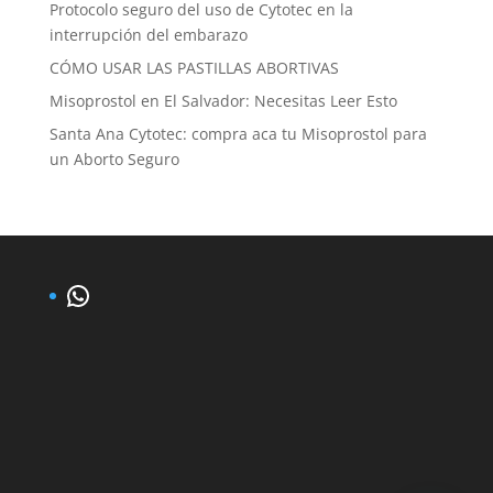
Protocolo seguro del uso de Cytotec en la
interrupción del embarazo
CÓMO USAR LAS PASTILLAS ABORTIVAS
Misoprostol en El Salvador: Necesitas Leer Esto
Santa Ana Cytotec: compra aca tu Misoprostol para
un Aborto Seguro
WhatsApp