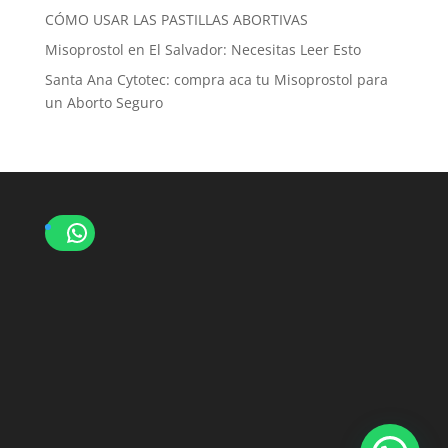
CÓMO USAR LAS PASTILLAS ABORTIVAS
Misoprostol en El Salvador: Necesitas Leer Esto
Santa Ana Cytotec: compra aca tu Misoprostol para
un Aborto Seguro
WhatsApp