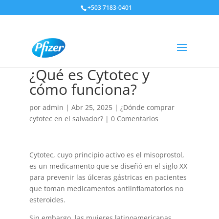
+503 7183-0401
¿Qué es Cytotec y
cómo funciona?
por
admin
|
Abr 25, 2025
|
¿Dónde comprar
cytotec en el salvador?
|
0 Comentarios
Cytotec, cuyo principio activo es el misoprostol,
es un medicamento que se diseñó en el siglo XX
para prevenir las úlceras gástricas en pacientes
que toman medicamentos antiinflamatorios no
esteroides.
Sin embargo, las mujeres latinoamericanas,